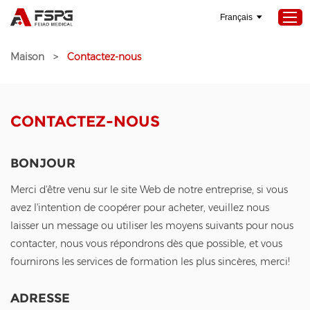
Français
Maison
>
Contactez-nous
Maison
Produits
CONTACTEZ-NOUS
À propos de nous
Services
BONJOUR
Projets
Merci d'être venu sur le site Web de notre entreprise, si vous
Nouvelles
avez l'intention de coopérer pour acheter, veuillez nous
laisser un message ou utiliser les moyens suivants pour nous
Contactez-nous
contacter, nous vous répondrons dès que possible, et vous
fournirons les services de formation les plus sincères, merci!
ADRESSE