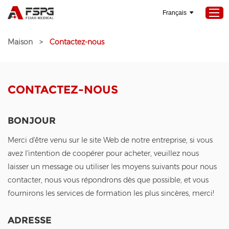
Français
Maison
>
Contactez-nous
Maison
Produits
CONTACTEZ-NOUS
À propos de nous
Services
BONJOUR
Projets
Merci d'être venu sur le site Web de notre entreprise, si vous
Nouvelles
avez l'intention de coopérer pour acheter, veuillez nous
laisser un message ou utiliser les moyens suivants pour nous
Contactez-nous
contacter, nous vous répondrons dès que possible, et vous
fournirons les services de formation les plus sincères, merci!
ADRESSE