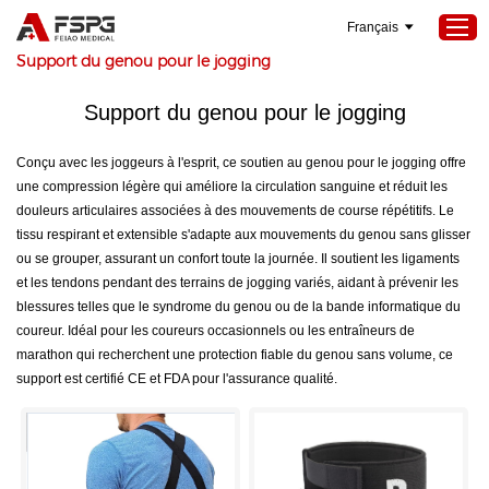
Français
Maison
>
Seokeywords
>
Support du genou pour le jogging
Support du genou pour le jogging
Maison
Conçu avec les joggeurs à l'esprit, ce soutien au genou pour le jogging offre
Produits
une compression légère qui améliore la circulation sanguine et réduit les
À propos de nous
douleurs articulaires associées à des mouvements de course répétitifs. Le
tissu respirant et extensible s'adapte aux mouvements du genou sans glisser
Services
ou se grouper, assurant un confort toute la journée. Il soutient les ligaments
Projets
et les tendons pendant des terrains de jogging variés, aidant à prévenir les
blessures telles que le syndrome du genou ou de la bande informatique du
Nouvelles
coureur. Idéal pour les coureurs occasionnels ou les entraîneurs de
marathon qui recherchent une protection fiable du genou sans volume, ce
Contactez-nous
support est certifié CE et FDA pour l'assurance qualité.