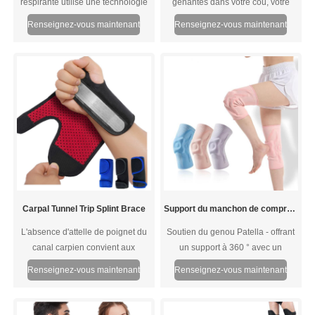
respirante utilise une technologie
gênantes dans votre cou, votre
de compression radiale de tricot
cou, inférieur et haut-dos et
Renseignez-vous maintenant
Renseignez-vous maintenant
spéciale augmentant le support de
épaules, l'oreiller présente 8 têtes
votre cheville sans augmenter la
de massage shiatsu en profondeur
sensation de tension.
pour apaiser et revigorer les
muscles douloureux.
Carpal Tunnel Trip Splint Brace
Support du manchon de compression du genou avec coussinet de gel de rotule et stabilisateurs de ressort latéral
L'absence d'attelle de poignet du
Soutien du genou Patella - offrant
canal carpien convient aux
un support à 360 ° avec un
hommes et aux femmes, à gauche
coussin de gel de rotule intégré et
Renseignez-vous maintenant
Renseignez-vous maintenant
et à droite. Il vous permet de
des stabilisateurs latéraux Ce
personnaliser la quantité de
stabilisateur du genou vous
pression pour réduire efficacement
permet de vous plier, de vous