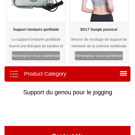
articulaire
Support lombaire gonflable
B017 Sangle postural
Le support lombaire gonflable
Version de moulage de support de
fournit une thérapie de traction et
mémoire de la colonne vertébrale
de décompression physique en
puissante Étirer le tissu de confort
Renseignez-vous maintenant
Renseignez-vous maintenant
utilisant la décompression de
traction dorsale de la colonne
lombaire pour réduire la quantité
Product Category
de pression placée sur la colonne
lombaire et limiter la flexion
Support du genou pour le jogging
excessive de la colonne lombaire.