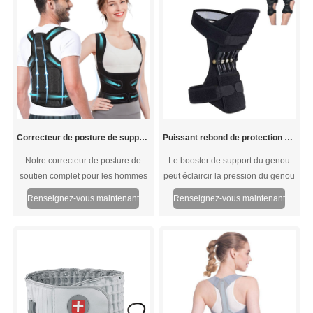
la douleur, l'inflammation et
accroupir et de se déplacer avec
l'enflure.
plus de contrôle et un confort
amélioré pour réduire la tension, la
tension et la douleur pendant les
activités.
Correcteur de posture de support complet complet
Puissant rebond de protection du genou pour les douleurs articulaires
Notre correcteur de posture de
Le booster de support du genou
soutien complet pour les hommes
peut éclaircir la pression du genou
et les femmes fournit un soutien
à environ 40 kg de votre poids.
Renseignez-vous maintenant
Renseignez-vous maintenant
autour de votre région lombaire
Cela vous fait vous sentir léger,
sans laisser vos aisselles se sentir
sans douleur et confortable. Vous
retenues pour mieux améliorer
permettant de soulever facilement
votre posture
chaque genou au fur et à mesure
que vous accompagnez vos
activités. Vous n'aurez plus jamais
à vous soucier de l'inconfort