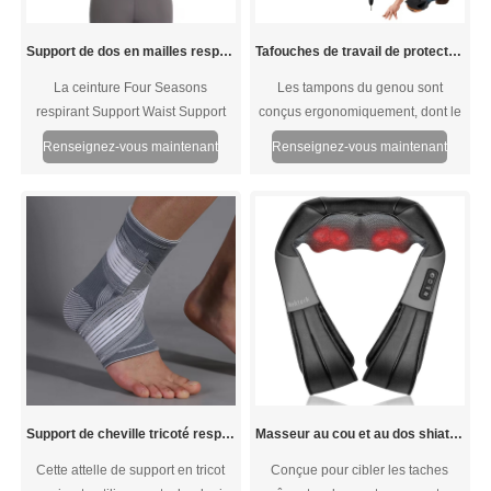
Support de dos en mailles respirantes
Tafouches de travail de protection du travail
La ceinture Four Seasons
Les tampons du genou sont
respirant Support Waist Support
conçus ergonomiquement, dont le
Support Firm Care Care Taile
profil incurvé va parfaire au genou.
Renseignez-vous maintenant
Renseignez-vous maintenant
La doublure en tissu doux offre
suffisamment de confort pour le
genou.
Support de cheville tricoté respirant avec sangles réglables
Masseur au cou et au dos shiatsu
Cette attelle de support en tricot
Conçue pour cibler les taches