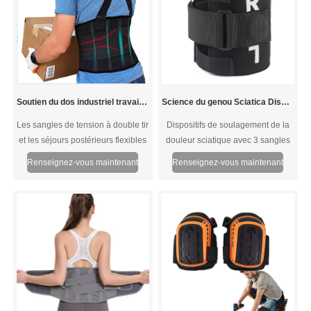
Soutien du dos industriel travaillant
Science du genou Sciatica Dispositifs de soulagement de la douleur
Les sangles de tension à double tir
Dispositifs de soulagement de la
et les séjours postérieurs flexibles
douleur sciatique avec 3 sangles
offrent un bas du dos et un soutien
réglables, qui aident à offrir une
Renseignez-vous maintenant
Renseignez-vous maintenant
abdominal supérieurs aux
protection à 360 °. Et l'attelle
professions, notamment la
sciatique plus, avec un tissu
construction, l'aménagement
respirant, aident à réduire les
paysager, la maçonnerie et les
démangeaisons et les
déménageurs.
démangeaisons et les odeurs
indésirables. Mettez le «L» à la
hausse en cas d'usure sur votre
genou gauche, mettez le «R» à
l'envers si l'usure sur votre genou
droit