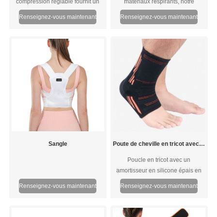
compression réglable fournit un
matériaux respirants, notre
support modéré et une
correcteur de posture de soutien
Renseignez-vous maintenant
Renseignez-vous maintenant
compression réglable pour les
du dos soutient confortablement le
articulations faibles, douloureuses
haut du corps, aidant à corriger la
ou blessées.
posture et à atténuer l'inconfort.
Sangle
Poute de cheville en tricot avec coussinet de silicone
Poucle en tricot avec un
amortisseur en silicone épais en
silicone sur les deux côtés du
Renseignez-vous maintenant
Renseignez-vous maintenant
support de la cheville, conception
tissée élastique, cheville de
pression confortable.