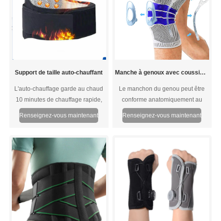
Support de taille auto-chauffant
Manche à genoux avec coussinets de gel de rotule et stabilisateurs latéraux
L'auto-chauffage garde au chaud
Le manchon du genou peut être
10 minutes de chauffage rapide,
conforme anatomiquement au
maintient le corps à température
genou, offrant une compression
Renseignez-vous maintenant
Renseignez-vous maintenant
constante.Prenez les soins de la
confortable, en fournissant un
taille et de la santé de l'abdomen.
soutien supplémentaire, en
améliorant la circulation sanguine
et en réduisant l'inflammation pour
une récupération plus rapide sans
restreindre le mouvement. Car il a
une courbe de conception
ergonomique avec la meilleure
technologie de compression pour
un ajustement méticuleux et une