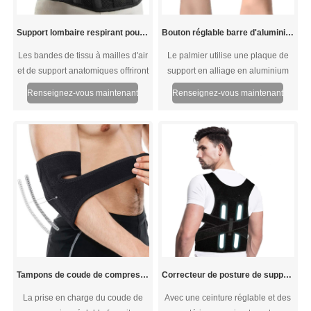
protection complète.
Support lombaire respirant pour la sciatique à disque herniée
Bouton réglable barre d'aluminium support de poignet
Les bandes de tissu à mailles d'air
Le palmier utilise une plaque de
et de support anatomiques offriront
support en alliage en aluminium
au dos une élasticité, une
en forme d'aluminium en forme
Renseignez-vous maintenant
Renseignez-vous maintenant
respirabilité et une durabilité
d'arc légère à haute résistance, et
élevées pour s'adapter à la courbe
les deux bandes de support de la
du bas du dos, assurant un
carte douce à l'arrière de la main
ajustement bien ajusté pour le bas
s'adaptent parfaitement à la
du dos, l'équilibre dynamique du
courbe du poignet pour renforcer
corps et la coordination des
la protection et la fixation du
mouvements de tronc complexes.
poignet. Après avoir appuyé sur le
bouton, tordre doucement le
mandrin rotatif pour étirer la ligne
de dentelle trempée dans les deux
sens, ajuster progressivement
Tampons de coude de compression réglables
Correcteur de posture de support du dos avec plaques en acier
La prise en charge du coude de
Avec une ceinture réglable et des