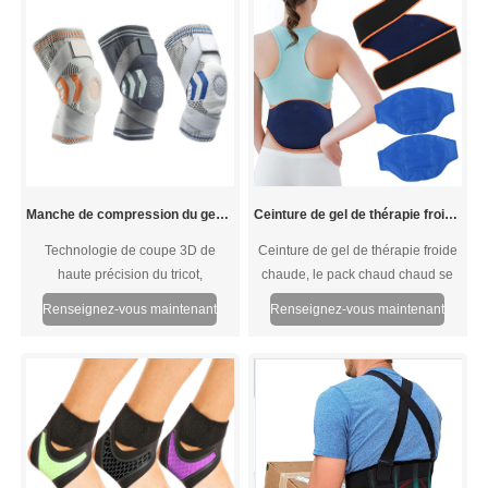
Manche de compression du genou avec coussinets en silicone
Ceinture de gel de thérapie froide chaude
Technologie de coupe 3D de
Ceinture de gel de thérapie froide
haute précision du tricot,
chaude, le pack chaud chaud se
ergonomique, courbe de corps à
détend et apaise les muscles
Renseignez-vous maintenant
Renseignez-vous maintenant
360 degrés Knee Fit Perfect,
douloureux, les entorses, les
portant plus confortable.
tensions, les ecchymoses, la
tension du stress et des blessures
sportives; réduit la douleur,
l'inflammation et l'enflure de
l'arthrite