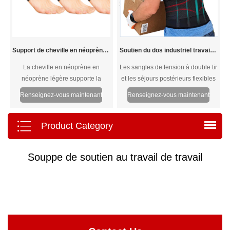
Support de cheville en néoprène en néoprène léger léger
Soutien du dos industriel travaillant
La cheville en néoprène en
Les sangles de tension à double tir
néoprène légère supporte la
et les séjours postérieurs flexibles
conception ouverte en une pièce,
offrent un bas du dos et un soutien
Renseignez-vous maintenant
Renseignez-vous maintenant
plus confortable et ajustée.
abdominal supérieurs aux
L'accumulation légère est ajustée
professions, notamment la
slim pour un confort supérieur et
construction, l'aménagement
Product Category
peut être porté confortablement
paysager, la maçonnerie et les
tout au long de la journée. Le tissu
déménageurs.
Souppe de soutien au travail de travail
néoprène garde les pieds au sec.
Flexible, durable et lavable.